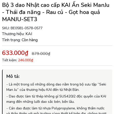
Bộ 3 dao Nhật cao cấp KAI Ấn Seki ManJu
- Thái đa năng - Rau củ - Gọt hoa quả
MANJU-SET3
SKU:
BE0581-0578-0577
Thương hiệu:
KAI
Tình trạng:
Còn hàng
633.000₫
879.000₫
Tiết kiệm:
246.000₫
Mô tả:
- Là một trong số những dòng dao nằm trong bộ sưu tập ”Seki
Man Ju” của thương hiệu KAI đến từ Nhật Bản.
- Dao được làm từ thép không gỉ SUS420J2 độc quyền của KAI
mang đến những lưỡi dao sắc bén, bền lâu.
- Cán dao được làm từ nhựa Polypropylene, không thấm nước
và thân thiện với môi trường cùng thiết kế hiện đại, chống trượt