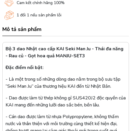
Cam kết chính hãng 100%
1 đổi 1 nếu sản phẩm lỗi
Mô tả sản phẩm
Bộ 3 dao Nhật cao cấp KAI Seki Man Ju - Thái đa năng
- Rau củ - Gọt hoa quả MANJU-SET3
Đặc điểm nổi bật:
- Là một trong số những dòng dao nằm trong bộ sưu tập
”Seki Man Ju” của thương hiệu KAI đến từ Nhật Bản.
- Dao được làm từ thép không gỉ SUS420J2 độc quyền của
KAI mang đến những lưỡi dao sắc bén, bền lâu.
- Cán dao được làm từ nhựa Polypropylene, không thấm
nước và thân thiện với môi trường cùng thiết kế hiện đại,
chống trượt mang lại cảm giác thoải mái trong suốt quá