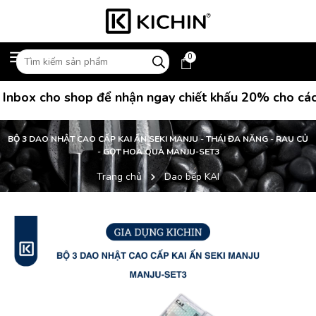
0
ox cho shop để nhận ngay chiết khấu 20% cho các đơ
BỘ 3 DAO NHẬT CAO CẤP KAI ẤN SEKI MANJU - THÁI ĐA NĂNG - RAU CỦ
- GỌT HOA QUẢ MANJU-SET3
Trang chủ
Dao bếp KAI