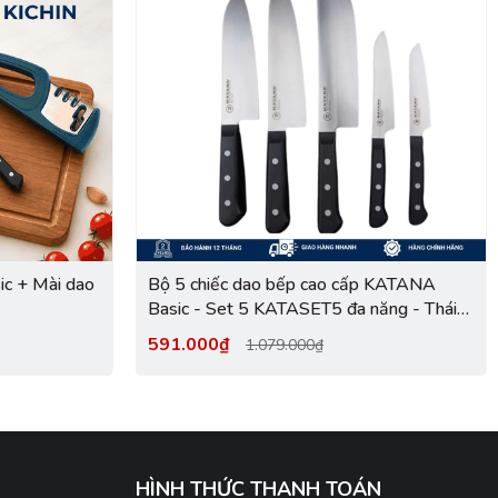
c + Mài dao
Bộ 5 chiếc dao bếp cao cấp KATANA
Basic - Set 5 KATASET5 đa năng - Thái
thịt cá (5 chiếc)
591.000₫
1.079.000₫
HÌNH THỨC THANH TOÁN