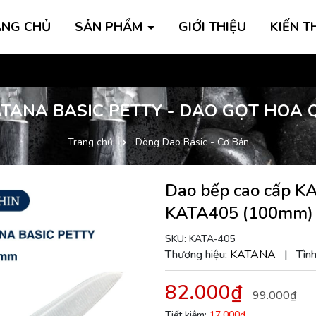
ANG CHỦ
SẢN PHẨM
GIỚI THIỆU
KIẾN T
TANA BASIC PETTY - DAO GỌT HOA 
Trang chủ
Dòng Dao Basic - Cơ Bản
Dao bếp cao cấp KA
KATA405 (100mm)
SKU:
KATA-405
Thương hiệu:
KATANA
|
Tình
82.000₫
99.000₫
Tiết kiệm:
17.000₫