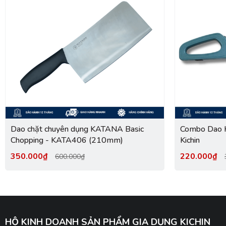
Dao chặt chuyên dụng KATANA Basic
Combo Dao Ka
Chopping - KATA406 (210mm)
Kichin
350.000₫
220.000₫
600.000₫
HỘ KINH DOANH SẢN PHẨM GIA DỤNG KICHIN