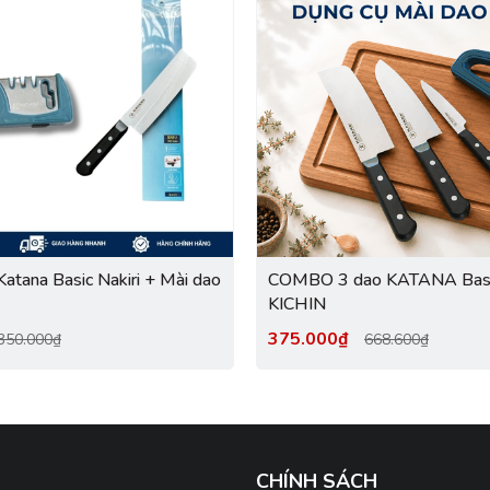
tana Basic Nakiri + Mài dao
COMBO 3 dao KATANA Basi
KICHIN
375.000₫
350.000₫
668.600₫
CHÍNH SÁCH