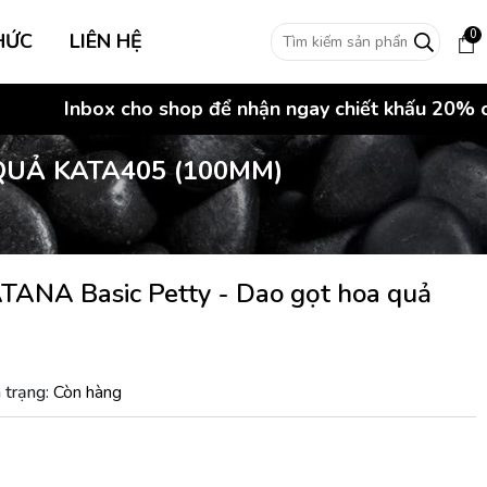
0
HỨC
LIÊN HỆ
Inbox cho shop để nhận ngay chiết khấu 20% cho các
QUẢ KATA405 (100MM)
TANA Basic Petty - Dao gọt hoa quả
 trạng:
Còn hàng