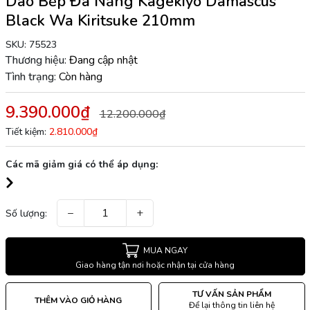
Dao Bếp Đa Năng Kagekiyo Damascus
Black Wa Kiritsuke 210mm
SKU:
75523
Thương hiệu:
Đang cập nhật
Tình trạng:
Còn hàng
9.390.000₫
12.200.000₫
Tiết kiệm:
2.810.000₫
Các mã giảm giá có thể áp dụng:
−
+
Số lượng:
MUA NGAY
Giao hàng tận nơi hoặc nhận tại cửa hàng
TƯ VẤN SẢN PHẨM
THÊM VÀO GIỎ HÀNG
Để lại thông tin liên hệ