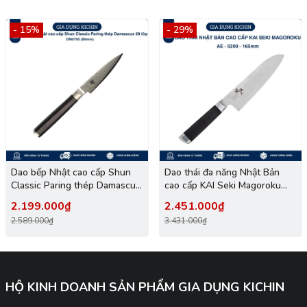
- 15%
- 29%
Dao bếp Nhật cao cấp Shun
Dao thái đa năng Nhật Bản
Classic Paring thép Damascus
cao cấp KAI Seki Magoroku
69 lớp - Dao gọt tỉa hoa quả
Damascus 33 lớp VG-10
2.199.000₫
2.451.000₫
DM0700 (89mm)
Santoku - AE-5200 (165mm)
2.589.000₫
3.431.000₫
HỘ KINH DOANH SẢN PHẨM GIA DỤNG KICHIN