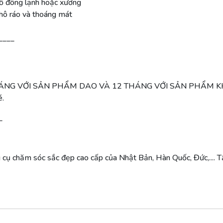
ồ đông lạnh hoặc xương
khô ráo và thoáng mát
____
HÁNG VỚI SẢN PHẨM DAO VÀ 12 THÁNG VỚI SẢN PHẨM 
é.
_
cụ chăm sóc sắc đẹp cao cấp của Nhật Bản, Hàn Quốc, Đức,.... T