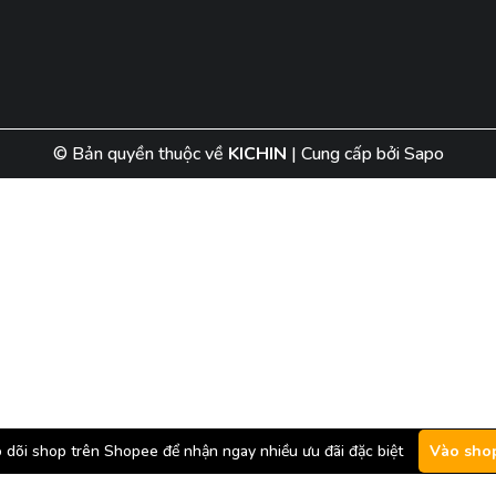
© Bản quyền thuộc về
KICHIN
|
Cung cấp bởi
Sapo
 dõi shop trên Shopee để nhận ngay nhiều ưu đãi đặc biệt
Vào sho