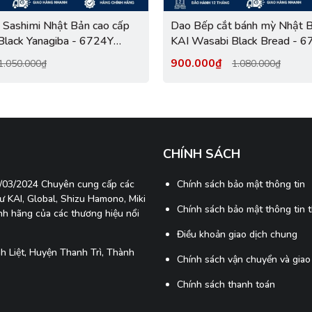
 Sashimi Nhật Bản cao cấp
Dao Bếp cắt bánh mỳ Nhật B
Black Yanagiba - 6724Y
KAI Wasabi Black Bread - 
(230mm)
900.000₫
1.050.000₫
1.080.000₫
CHÍNH SÁCH
7/03/2024 Chuyên cung cấp các
Chính sách bảo mật thông tin
 KAI, Global, Shizu Hamono, Miki
Chính sách bảo mật thông tin 
ính hãng của các thương hiệu nổi
Điều khoản giao dịch chung
 Liệt, Huyện Thanh Trì, Thành
Chính sách vận chuyển và giao
Chính sách thanh toán