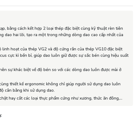
ạp, bằng cách kết hợp 2 loại thép đặc biệt cùng kỹ thuật rèn tiên
ng dao hai lõi, tạo ra một trong những dòng dao cao cấp nhất của
ộ linh hoạt của thép VG2 và độ cứng rắn của thép VG10 đặc biệt
us cực kì bền bỉ, giúp dao luôn giữ được sự sắc bén cùng hiệu suất
 nên sự khác biệt về độ bén so với các dòng dao luôn được mài ở
cùng thiết kế ergonomic không chỉ giúp người sử dụng dao luôn
độ cân bằng khi sử dụng dao.
chặt hay cắt các loại thực phẩm cứng như xương, thức ăn đông,…
: