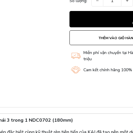
−
+
Số lượng:
THÊM VÀO GIỎ HÀ
Miễn phí vận chuyển tại Hà
triệu
Cam kết chính hãng 100%
thái 3 trong 1 NDC0702 (180mm)
hép đặc biệt cùng kỹ thuật rèn tiên tiến của KAI đã tạo nên một 