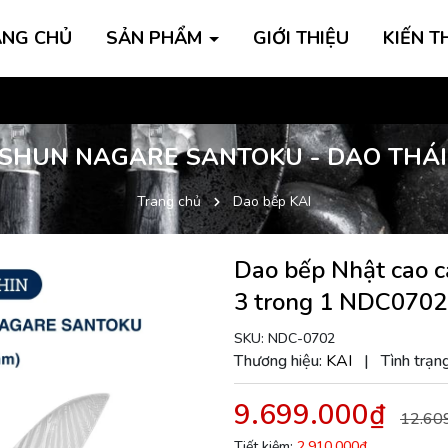
ANG CHỦ
SẢN PHẨM
GIỚI THIỆU
KIẾN T
Inbox
 SHUN NAGARE SANTOKU - DAO THÁI 
Trang chủ
Dao bếp KAI
Dao bếp Nhật cao c
3 trong 1 NDC070
SKU:
NDC-0702
Thương hiệu:
KAI
|
Tình trạng
9.699.000₫
12.60
Tiết kiệm:
2.910.000₫