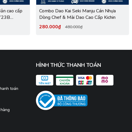
ản cao cấp
Combo Dao Kai Seki Manju Cán Nhựa
6723B
Dòng Chef & Mài Dao Cao Cấp Kichin
280.000₫
480.000₫
HÌNH THỨC THANH TOÁN
thanh toán
 hàng