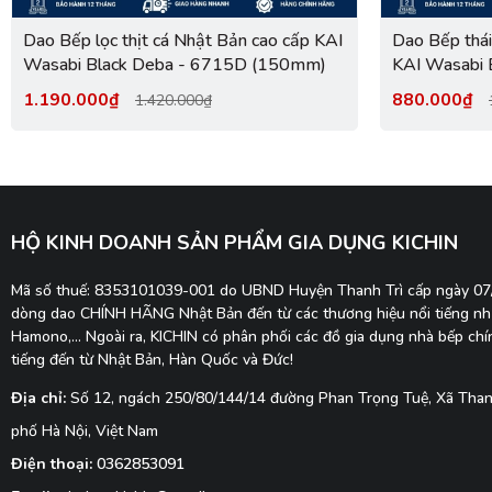
Dao Bếp lọc thịt cá Nhật Bản cao cấp KAI
Dao Bếp thái
Wasabi Black Deba - 6715D (150mm)
KAI Wasabi 
(240mm)
1.190.000₫
880.000₫
1.420.000₫
HỘ KINH DOANH SẢN PHẨM GIA DỤNG KICHIN
Mã số thuế: 8353101039-001 do UBND Huyện Thanh Trì cấp ngày 0
dòng dao CHÍNH HÃNG Nhật Bản đến từ các thương hiệu nổi tiếng như
Hamono,... Ngoài ra, KICHIN có phân phối các đồ gia dụng nhà bếp ch
tiếng đến từ Nhật Bản, Hàn Quốc và Đức!
Địa chỉ:
Số 12, ngách 250/80/144/14 đường Phan Trọng Tuệ, Xã Thanh
phố Hà Nội, Việt Nam
Điện thoại:
0362853091