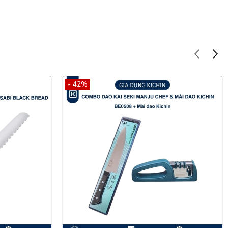
- 42%