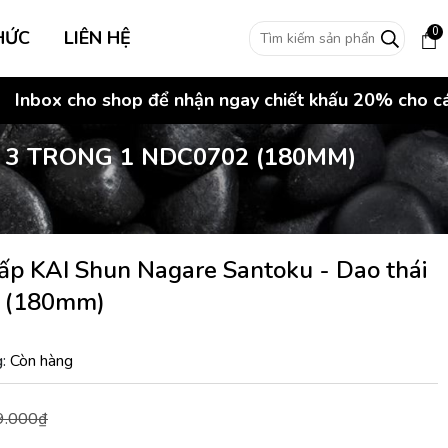
0
HỨC
LIÊN HỆ
 cho shop để nhận ngay chiết khấu 20% cho các đơn 
3 TRONG 1 NDC0702 (180MM)
ấp KAI Shun Nagare Santoku - Dao thái
2 (180mm)
:
Còn hàng
9.000₫