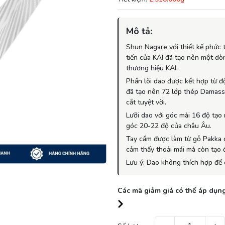
Mô tả:
Shun Nagare với thiết kế phức t
tiến của KAI đã tạo nên một dò
thương hiệu KAI.
Phần lõi dao được kết hợp từ đ
đã tạo nên 72 lớp thép Damassc
cắt tuyệt vời.
Lưỡi dao với góc mài 16 độ tạo
góc 20-22 độ của châu Âu.
Tay cầm được làm từ gỗ Pakka 
cảm thấy thoải mái mà còn tạo 
Lưu ý: Dao không thích hợp để 
Các mã giảm giá có thể áp dụng