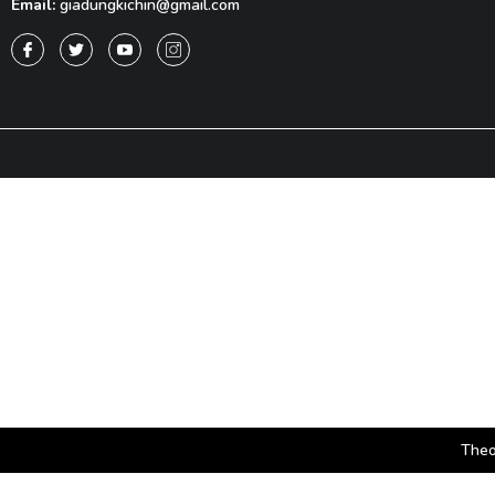
Email:
giadungkichin@gmail.com
Theo