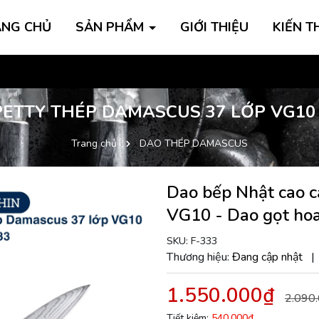
ANG CHỦ
SẢN PHẨM
GIỚI THIỆU
KIẾN T
Inbo
PETTY THÉP DAMASCUS 37 LỚP VG10
Trang chủ
DAO THÉP DAMASCUS
Dao bếp Nhật cao c
VG10 - Dao gọt h
SKU:
F-333
Thương hiệu:
Đang cập nhật
1.550.000₫
2.090
Tiết kiệm:
540.000₫