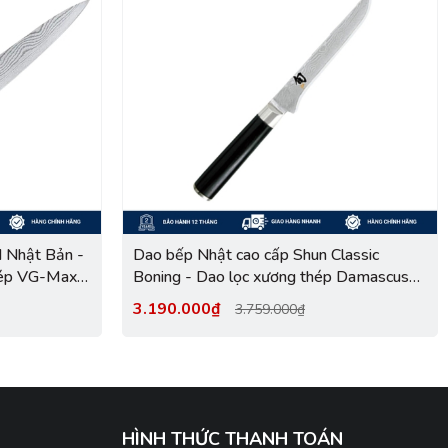
I Nhật Bản -
Dao bếp Nhật cao cấp Shun Classic
thép VG-Max
Boning - Dao lọc xương thép Damascuss
W (150mm)
69 lớp DM0710 (150mm)
3.190.000₫
3.759.000₫
HÌNH THỨC THANH TOÁN