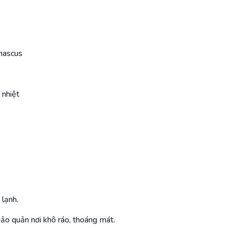
mascus
 nhiệt
lạnh.
ảo quản nơi khô ráo, thoáng mát.