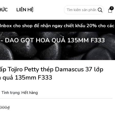
0
HỨC
LIÊN HỆ
x cho shop để nhận ngay chiết khấu 20% cho các đơn 
 - DAO GỌT HOA QUẢ 135MM F333
ấp Tojiro Petty thép Damascus 37 lớp
oa quả 135mm F333
|
Tình trạng:
Hết hàng
.000₫