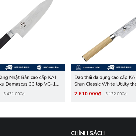
năng Nhật Bản cao cấp KAI
Dao thái đa dụng cao cấp KA
ku Damascus 33 lớp VG-10
Shun Classic White Utility 
AE-5200 (165mm)
Damascus 69 lớp DM0701
₫
2.610.000₫
3.431.000₫
3.132.000₫
CHÍNH SÁCH