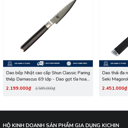
Dao bếp Nhật cao cấp Shun Classic Paring
Dao thái đa 
thép Damascus 69 lớp - Dao gọt tỉa hoa
Seki Magoro
quả DM0700 (89mm)
Santoku - 
2.199.000₫
2.451.000
2.589.000₫
HỘ KINH DOANH SẢN PHẨM GIA DỤNG KICHIN