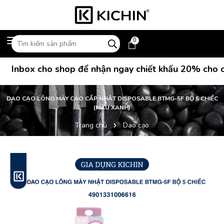
0
Inbox cho shop để nhận ngay chiết khấu 20% cho các
DAO CẠO LÔNG MÀY CAO CẤP NHẬT DISPOSABLE BTMG-5F BỘ 5 CHIẾC
(MÀU XANH)
Trang chủ
Dao cạo