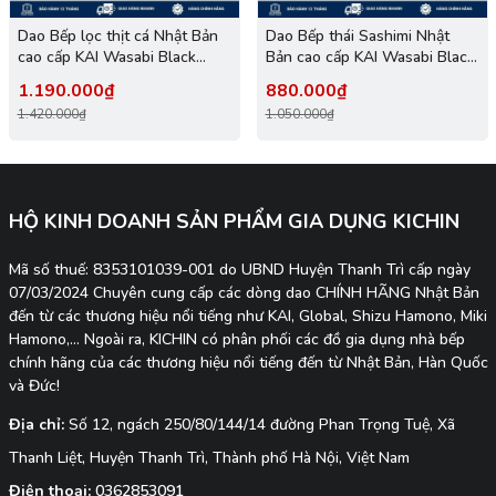
Dao Bếp lọc thịt cá Nhật Bản
Dao Bếp thái Sashimi Nhật
cao cấp KAI Wasabi Black
Bản cao cấp KAI Wasabi Black
Deba - 6715D (150mm)
Yanagiba - 6724Y (240mm)
1.190.000₫
880.000₫
1.420.000₫
1.050.000₫
HỘ KINH DOANH SẢN PHẨM GIA DỤNG KICHIN
Mã số thuế: 8353101039-001 do UBND Huyện Thanh Trì cấp ngày
07/03/2024 Chuyên cung cấp các dòng dao CHÍNH HÃNG Nhật Bản
đến từ các thương hiệu nổi tiếng như KAI, Global, Shizu Hamono, Miki
Hamono,... Ngoài ra, KICHIN có phân phối các đồ gia dụng nhà bếp
chính hãng của các thương hiệu nổi tiếng đến từ Nhật Bản, Hàn Quốc
và Đức!
Địa chỉ:
Số 12, ngách 250/80/144/14 đường Phan Trọng Tuệ, Xã
Thanh Liệt, Huyện Thanh Trì, Thành phố Hà Nội, Việt Nam
Điện thoại:
0362853091