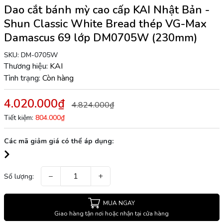
Dao cắt bánh mỳ cao cấp KAI Nhật Bản -
Shun Classic White Bread thép VG-Max
Damascus 69 lớp DM0705W (230mm)
SKU:
DM-0705W
Thương hiệu:
KAI
Tình trạng:
Còn hàng
4.020.000₫
4.824.000₫
Tiết kiệm:
804.000₫
Các mã giảm giá có thể áp dụng:
−
+
Số lượng:
MUA NGAY
Giao hàng tận nơi hoặc nhận tại cửa hàng