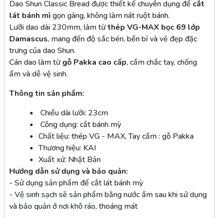
Dao Shun Classic Bread được thiết kế chuyên dụng để
cắt
lát bánh mì
gọn gàng, không làm nát ruột bánh.
Lưỡi dao dài 230mm, làm từ
thép VG-MAX bọc 69 lớp
Damascus
, mang đến độ sắc bén, bền bỉ và vẻ đẹp đặc
trưng của dao Shun.
Cán dao làm từ
gỗ Pakka cao cấp
, cầm chắc tay, chống
ẩm và dễ vệ sinh.
Thông tin sản phẩm:
Chiều dài lưỡi: 23cm
Công dụng: cắt bánh mỳ
Chất liệu: thép VG - MAX, Tay cầm : gỗ Pakka
Thương hiệu: KAI
Xuất xứ: Nhật Bản
Hướng dẫn sử dụng và bảo quản:
- Sử dụng sản phẩm để cắt lát bánh mỳ
- Vệ sinh sạch sẽ sản phẩm bằng nước ấm sau khi sử dụng
và bảo quản ở nơi khô ráo, thoáng mát
___________________________________________________