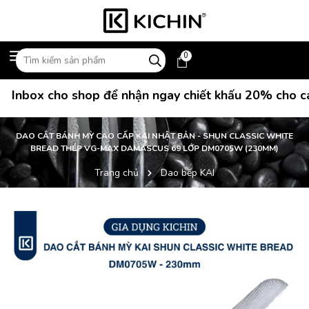
0
Inbox cho shop để nhận ngay chiết khấu 20% cho các 
DAO CẮT BÁNH MỲ CAO CẤP KAI NHẬT BẢN - SHUN CLASSIC WHITE
BREAD THÉP VG-MAX DAMASCUS 69 LỚP DM0705W (230MM)
Trang chủ
Dao bếp KAI