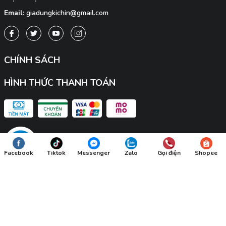
Email:
giadungkichin@gmail.com
CHÍNH SÁCH
HÌNH THỨC THANH TOÁN
Facebook
Tiktok
Messenger
Zalo
Gọi điện
Shopee
© Bản quyền thuộc về
KICHIN
Cung cấp bởi
Sapo