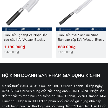
Dao Bếp lọc thịt cá Nhật Bản
Dao Bếp thái Sashimi Nhật
cao cấp KAI Wasabi Black
Bản cao cấp KAI Wasabi Black
Deba - 6715D (150mm)
Yanagiba - 6724Y (240mm)
1.190.000₫
880.000₫
1.420.000₫
1.050.000₫
HỘ KINH DOANH SẢN PHẨM GIA DỤNG KICHIN
Mã số thuế: 8353101039-001 do UBND Huyện Thanh Trì cấp ngày
07/03/2024 Chuyên cung cấp các dòng dao CHÍNH HÃNG Nhật Bản
đến từ các thương hiệu nổi tiếng như KAI, Global, Shizu Hamono, Miki
Hamono,... Ngoài ra, KICHIN có phân phối các đồ gia dụng nhà bếp
chính hãng của các thương hiệu nổi tiếng đến từ Nhật Bản, Hàn Quốc