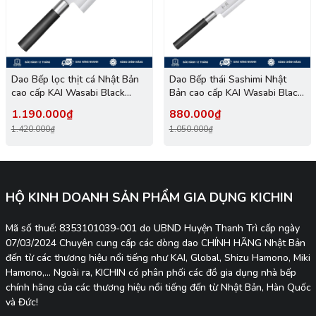
Dao Bếp lọc thịt cá Nhật Bản
Dao Bếp thái Sashimi Nhật
cao cấp KAI Wasabi Black
Bản cao cấp KAI Wasabi Black
Deba - 6715D (150mm)
Yanagiba - 6724Y (240mm)
1.190.000₫
880.000₫
1.420.000₫
1.050.000₫
HỘ KINH DOANH SẢN PHẨM GIA DỤNG KICHIN
Mã số thuế: 8353101039-001 do UBND Huyện Thanh Trì cấp ngày
07/03/2024 Chuyên cung cấp các dòng dao CHÍNH HÃNG Nhật Bản
đến từ các thương hiệu nổi tiếng như KAI, Global, Shizu Hamono, Miki
Hamono,... Ngoài ra, KICHIN có phân phối các đồ gia dụng nhà bếp
chính hãng của các thương hiệu nổi tiếng đến từ Nhật Bản, Hàn Quốc
và Đức!