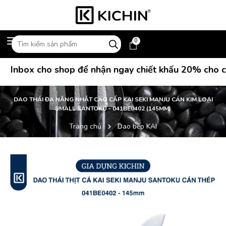
0
Inbox cho shop để nhận ngay chiết khấu 20% cho các
DAO THÁI ĐA NĂNG NHẬT CAO CẤP KAI SEKI MANJU CÁN KIM LOẠI
SMALL SANTOKU - 041BE0402 (145MM)
Trang chủ
Dao bếp KAI