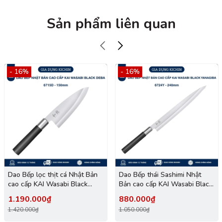
Sản phẩm liên quan
- 16%
- 16%
Dao Bếp lọc thịt cá Nhật Bản
Dao Bếp thái Sashimi Nhật
cao cấp KAI Wasabi Black
Bản cao cấp KAI Wasabi Black
Deba - 6715D (150mm)
Yanagiba - 6724Y (240mm)
1.190.000₫
880.000₫
1.420.000₫
1.050.000₫