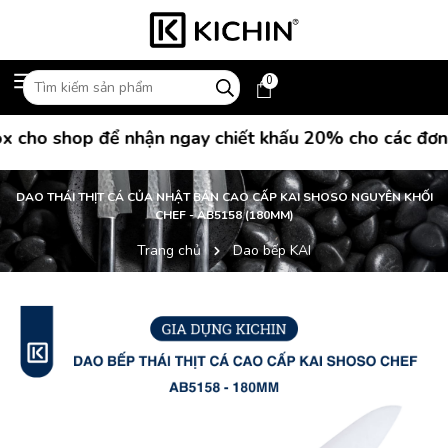
0
cho shop để nhận ngay chiết khấu 20% cho các đơn hà
DAO THÁI THỊT CÁ CỦA NHẬT BẢN CAO CẤP KAI SHOSO NGUYÊN KHỐI
CHEF - AB5158 (180MM)
Trang chủ
Dao bếp KAI