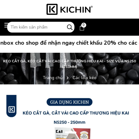
0
ox cho shop để nhận ngay chiết khấu 20% cho các đơn
KÉO CẮT GÀ, KÉO CẮT VẢI CAO CẤP THƯƠNG HIỆU KAI - SIZE VỪA N5250
(250MM)
Trang chủ
Các loại kéo