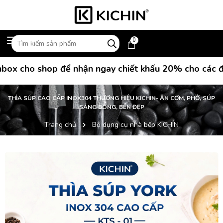
0
 cho shop để nhận ngay chiết khấu 20% cho các đơn 
THÌA SÚP CAO CẤP INOX304 THƯƠNG HIỆU KICHIN- ĂN CƠM, PHỞ, SÚP
SÁNG BÓNG, BỀN ĐẸP
Trang chủ
Bộ dụng cụ nhà bếp KICHIN