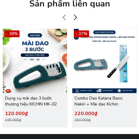
Sản phẩm liên quan
- 38%
- 37%
Dụng cụ mài dao 3 bước
Combo Dao Katana Basic
thương hiệu KICHIN MK-02
Nakiri + Mài dao Kichin
120.000₫
220.000₫
195.000₫
350.000₫