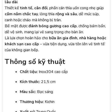
lâu dài
.
Thiết kế
tinh tế, cân đối
, phần cán thìa uốn cong nhẹ giúp
cầm nắm chắc tay
, lòng thìa
rộng và sâu
, dễ múc súp,
canh hoặc cháo mà không bị tràn.
Bề mặt được
đánh bóng gương cao cấp
, chống bám bẩn,
dễ vệ sinh, mang lại vẻ sang trọng cho bàn ăn.
Là lựa chọn hoàn hảo cho
bữa ăn gia đình, nhà hàng hoặc
khách sạn cao cấp
– vừa tiện dụng, vừa tôn lên vẻ tinh tế
của không gian bếp.
Thông số kỹ thuật
Chất liệu:
Inox304 cao cấp
Kích thước:
21,5 cm
Màu sắc:
Bạc sáng
Thương hiệu:
Kichin
Xuất xứ:
Trung Quốc