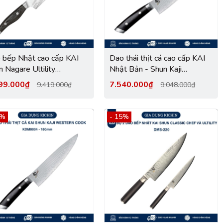
 bếp Nhật cao cấp KAI
Dao thái thịt cá cao cấp KAI
 Nagare Ultility
Nhật Bản - Shun Kaji
C0701 (150mm)
Western Cook thép SG-2
99.000₫
7.540.000₫
9.419.000₫
9.048.000₫
Damascus 33 lớp KDM0031
(200mm)
7%
- 15%