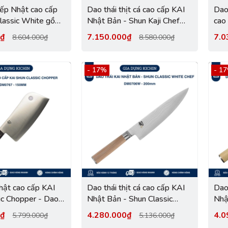
ếp Nhật cao cấp
Dao thái thịt cá cao cấp KAI
Dao
lassic White gồm
Nhật Bản - Shun Kaji Chef
cao
er và Paring
thép SG-2 Damascus 33 lớp
Kaj
0₫
7.150.000₫
7.0
8.604.000₫
8.580.000₫
ái thịt, đa năng
KDM0006 (200mm)
Dam
0W
(1
- 17%
- 1
ật cao cấp KAI
Dao thái thịt cá cao cấp KAI
Dao
ic Chopper - Dao
Nhật Bản - Shun Classic
Nhậ
g Shun DM0767
White Chef thép VG-Max
Whi
0₫
4.280.000₫
4.0
5.799.000₫
5.136.000₫
Damascus 69 lớp
Dam