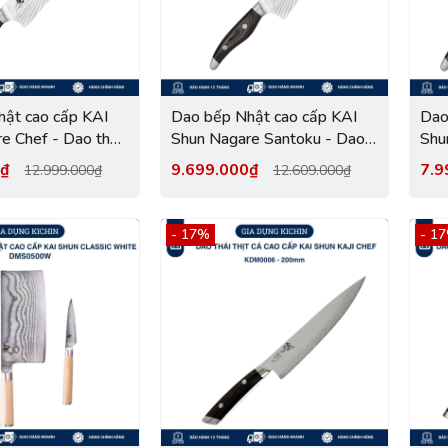
ật cao cấp KAI
Dao bếp Nhật cao cấp KAI
Dao
e Chef - Dao thái
Shun Nagare Santoku - Dao
Shun
DC0706 (200mm)
thái 3 trong 1 NDC0702
ND
0₫
9.699.000₫
7.9
12.999.000₫
12.609.000₫
(180mm)
- 17%
- 1