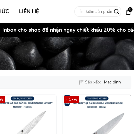
0
HỨC
LIÊN HỆ
ox cho shop để nhận ngay chiết khấu 20% cho các đơn
Sắp xếp:
Mặc định
5%
- 17%