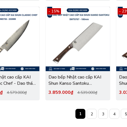
DM0706W (200mm)
DM
- 15%
- 2
ật cao cấp KAI
Dao bếp Nhật cao cấp KAI
Dao
c Chef - Dao thái
Shun Kanso Santoku
Shu
ép Damascus 69 lớp
SWT0767 (180mm)
SW
0₫
3.859.000₫
3.0
4.579.000₫
4.539.000₫
(200mm)
1
2
3
4
5