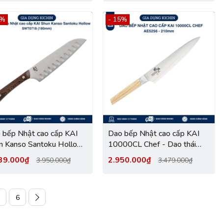
0702W (180mm)
DM0705W (230mm)
3%
- 15%
 bếp Nhật cao cấp KAI
Dao bếp Nhật cao cấp KAI
n Kanso Santoku Hollow
10000CL Chef - Dao thái
T0718 (180mm)
thịt cá AE5256 (210mm)
39.000₫
2.950.000₫
3.950.000₫
3.479.000₫
6