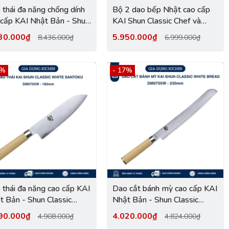
 thái đa năng chống dính
Bộ 2 dao bếp Nhật cao cấp
 cấp KAI Nhật Bản - Shun
KAI Shun Classic Chef và
i H.G Santoku thép SG-2
Ultility Bộ dao thái, đa năng
30.000₫
5.950.000₫
8.436.000₫
6.999.000₫
ascus 33 lớp KDM0004
DMS-220
80mm)
7%
- 17%
 thái đa năng cao cấp KAI
Dao cắt bánh mỳ cao cấp KAI
t Bản - Shun Classic
Nhật Bản - Shun Classic
te Santoku thép VG-Max
White Bread thép VG-Max
90.000₫
4.020.000₫
4.908.000₫
4.824.000₫
ascus 69 lớp
Damascus 69 lớp