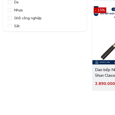
Da
Nhựa
- 15%
Ghỗ công nghiệp
Sắt
Vải
Dao bếp Nh
Shun Classi
thịt cá th
3.890.00
DM0706 