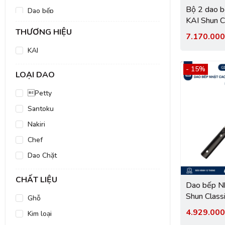
Bộ 2 dao b
Dao bếp
KAI Shun C
Vegetable Cleav
THƯƠNG HIỆU
7.170.00
- Bộ dao th
KAI
DMS050
- 15%
LOẠI DAO
Petty
Santoku
Nakiri
Chef
Dao Chặt
CHẤT LIỆU
Dao bếp Nh
Shun Class
Ghỗ
chặt xươn
4.929.00
Kim loại
(150mm)