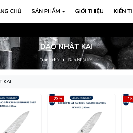
ANG CHỦ
SẢN PHẨM
GIỚI THIỆU
KIẾN T
Inb
DAO NHẬT KAI
Trang chủ
Dao Nhật KAI
 KAI
- 23%
- 1