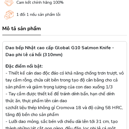
Cam kết chính hãng 100%
1 đổi 1 nếu sản phẩm lỗi
Mô tả sản phẩm
Dao bếp Nhật cao cấp Global G10 Salmon Knife -
Dao phi lê cá hồi (310mm)
Đặc điểm nổi bật:
- Thiết kế cán dao độc đáo có khả năng chống trơn trượt, vỏ
tay cầm rỗng, chứa cát bên trong tạo độ cân bằng cho cả
sản phẩm và giảm trọng lượng của con dao xuống 1/3
- Tay cầm được thiết kế để tránh dính bẩn, hạn chế dính
thức ăn, thực phẩm lên cán dao
szchất liệu thép không gỉ Cromova 18 và độ cứng 58 HRC,
tăng độ bền cho sản phẩm
- Lưỡi dao mỏng, sắc bén với chiều dài lên tới 31 cm, tạo
thành những lát cắt gọn gàng, đều đặn, lọc phi lê cá một