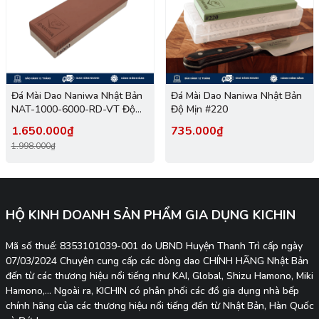
Đá Mài Dao Naniwa Nhật Bản
Đá Mài Dao Naniwa Nhật Bản
NAT-1000-6000-RD-VT Độ
Độ Mịn #220
Mịn #1000/6000
1.650.000₫
735.000₫
1.998.000₫
HỘ KINH DOANH SẢN PHẨM GIA DỤNG KICHIN
Mã số thuế: 8353101039-001 do UBND Huyện Thanh Trì cấp ngày
07/03/2024 Chuyên cung cấp các dòng dao CHÍNH HÃNG Nhật Bản
đến từ các thương hiệu nổi tiếng như KAI, Global, Shizu Hamono, Miki
Hamono,... Ngoài ra, KICHIN có phân phối các đồ gia dụng nhà bếp
chính hãng của các thương hiệu nổi tiếng đến từ Nhật Bản, Hàn Quốc