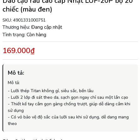
Dao cạo râu cao cấp Nhật LUF-20P bộ 20
chiếc (màu đen)
SKU:
4901331000751
Thương hiệu:
Đang cập nhật
Tình trạng:
Còn hàng
169.000₫
Mô tả:
Mô tả:
- Lưỡi thép Titan không gỉ, siêu sắc, bền lâu
- Lưỡi 2 lớp đi sát theo da, sạch gọn ngay chỉ sau một lần cạo
- Thiết kế tay cầm gọn gàng chống trượt, giúp dễ dàng cầm khi
sử dụng
- Có vỏ bảo vệ độ sắc của lưỡi sau khi sử dụng, dễ dang mang
theo