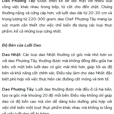
Dao Phương Tây
: Được thiết kế để đối mặt với nhiều loại
công việc khác nhau trong bếp, từ cắt cho đến chặt. Chúng
thường nặng và cứng cáp hơn, với lưỡi dao dài từ 20-30 cm và
trọng lượng từ 220-300 gram, dao Chef Phương Tây mang lại
sức mạnh cần thiết cho việc chế biến đa dạng các loại thực
phẩm, kể cả những loại cứng nhất.
Độ Bén của Lưỡi Dao
Dao Nhật
: Các loại dao Nhật thường có góc mài nhỏ hơn so
với dao Phương Tây, thường được mài không đồng đều giữa hai
bên, với một bên lưỡi dao có góc mài nhỏ hơn, giúp tối ưu độ
bén và khả năng cắt chính xác. Điều này làm cho dao Nhật đặc
biệt phù hợp với việc thực hiện các đường cắt mỏng và tinh tế.
Dao Phương Tây:
Lưỡi dao thường được mài đều ở cả hai bên,
tạo ra góc mài khoảng 20 độ mỗi bên. Điều này không chỉ giúp
dao có độ bền cao mà còn dễ dàng bảo dưỡng, phù hợp với
việc chế biến một loạt thực phẩm khác nhau mà không lo lắng
về việc lưỡi dao dễ bị hỏng.