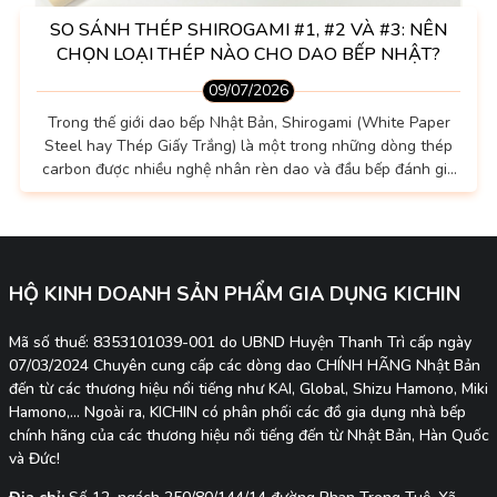
SO SÁNH THÉP SHIROGAMI #1, #2 VÀ #3: NÊN
CHỌN LOẠI THÉP NÀO CHO DAO BẾP NHẬT?
09/07/2026
Trong thế giới dao bếp Nhật Bản, Shirogami (White Paper
Steel hay Thép Giấy Trắng) là một trong những dòng thép
carbon được nhiều nghệ nhân rèn dao và đầu bếp đánh giá
cao. Không sở hữu khả năng chống gỉ như thép không gỉ,
nhưng đổi lại Shirogami nổi tiếng nhờ khả năng đạt độ sắc
bén rất cao, phản hồi tốt khi mài và mang đến cảm giác cắt
đặc trưng mà nhiều người yêu thích. Tuy nhiên, Shirogami...
HỘ KINH DOANH SẢN PHẨM GIA DỤNG KICHIN
Mã số thuế: 8353101039-001 do UBND Huyện Thanh Trì cấp ngày
07/03/2024 Chuyên cung cấp các dòng dao CHÍNH HÃNG Nhật Bản
đến từ các thương hiệu nổi tiếng như KAI, Global, Shizu Hamono, Miki
Hamono,... Ngoài ra, KICHIN có phân phối các đồ gia dụng nhà bếp
chính hãng của các thương hiệu nổi tiếng đến từ Nhật Bản, Hàn Quốc
và Đức!