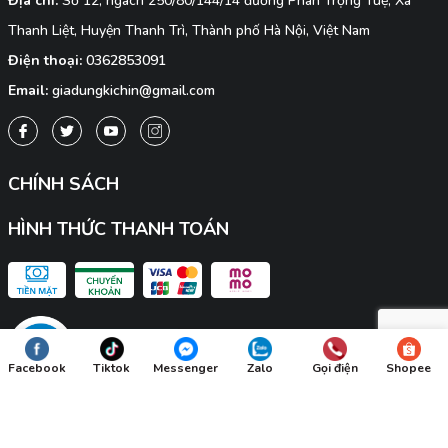
Địa chỉ:
Số 12, ngách 250/80/144/14 đường Phan Trọng Tuệ, Xã
Thanh Liệt, Huyện Thanh Trì, Thành phố Hà Nội, Việt Nam
Điện thoại:
0362853091
Email:
giadungkichin@gmail.com
CHÍNH SÁCH
HÌNH THỨC THANH TOÁN
Facebook
Tiktok
Messenger
Zalo
Gọi điện
Shopee
© Bản quyền thuộc về
KICHIN