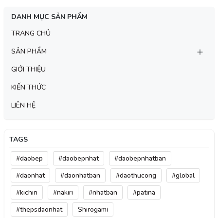
DANH MỤC SẢN PHẨM
TRANG CHỦ
SẢN PHẨM
GIỚI THIỆU
KIẾN THỨC
LIÊN HỆ
TAGS
#daobep
#daobepnhat
#daobepnhatban
#daonhat
#daonhatban
#daothucong
#global
#kichin
#nakiri
#nhatban
#patina
#thepsdaonhat
Shirogami