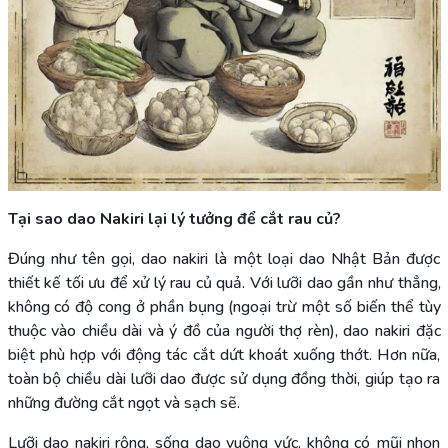
Tại sao dao Nakiri lại lý tưởng để cắt rau củ?
Đúng như tên gọi, dao nakiri là một loại dao Nhật Bản được
thiết kế tối ưu để xử lý rau củ quả. Với lưỡi dao gần như thẳng,
không có độ cong ở phần bụng (ngoại trừ một số biến thể tùy
thuộc vào chiều dài và ý đồ của người thợ rèn), dao nakiri đặc
biệt phù hợp với động tác cắt dứt khoát xuống thớt. Hơn nữa,
toàn bộ chiều dài lưỡi dao được sử dụng đồng thời, giúp tạo ra
những đường cắt ngọt và sạch sẽ.
Lưỡi dao nakiri rộng, sống dao vuông vức, không có mũi nhọn