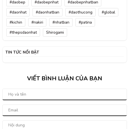
#daobep
#daobepnhat
#daobepnhatban
#daonhat
#daonhatban
#daothucong
#global
#kichin
#nakiri
#nhatban
#patina
#thepsdaonhat
Shirogami
TIN TỨC NỔI BẬT
VIẾT BÌNH LUẬN CỦA BẠN