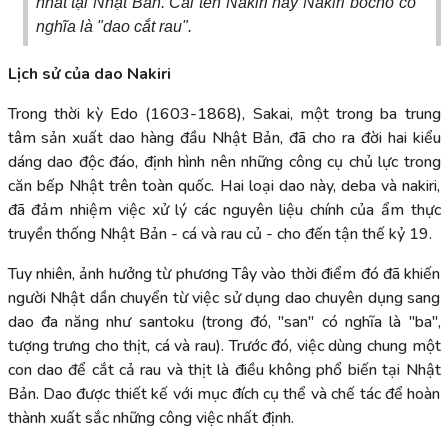
nhất tại Nhật Bản. Cái tên Nakiri hay Nakiri bōchō có
nghĩa là "dao cắt rau".
Lịch sử của dao Nakiri
Trong thời kỳ Edo (1603-1868), Sakai, một trong ba trung
tâm sản xuất dao hàng đầu Nhật Bản, đã cho ra đời hai kiểu
dáng dao độc đáo, định hình nên những công cụ chủ lực trong
căn bếp Nhật trên toàn quốc. Hai loại dao này, deba và nakiri,
đã đảm nhiệm việc xử lý các nguyên liệu chính của ẩm thực
truyền thống Nhật Bản - cá và rau củ - cho đến tận thế kỷ 19.
Tuy nhiên, ảnh hưởng từ phương Tây vào thời điểm đó đã khiến
người Nhật dần chuyển từ việc sử dụng dao chuyên dụng sang
dao đa năng như santoku (trong đó, "san" có nghĩa là "ba",
tượng trưng cho thịt, cá và rau). Trước đó, việc dùng chung một
con dao để cắt cả rau và thịt là điều không phổ biến tại Nhật
Bản. Dao được thiết kế với mục đích cụ thể và chế tác để hoàn
thành xuất sắc những công việc nhất định.