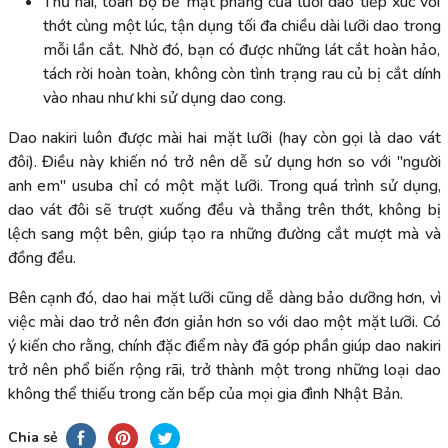
Thứ hai, toàn bộ bề mặt phẳng của lưỡi dao tiếp xúc với
thớt cùng một lúc, tận dụng tối đa chiều dài lưỡi dao trong
mỗi lần cắt. Nhờ đó, bạn có được những lát cắt hoàn hảo,
tách rời hoàn toàn, không còn tình trạng rau củ bị cắt dính
vào nhau như khi sử dụng dao cong.
Dao nakiri luôn được mài hai mặt lưỡi (hay còn gọi là dao vát
đôi). Điều này khiến nó trở nên dễ sử dụng hơn so với "người
anh em" usuba chỉ có một mặt lưỡi. Trong quá trình sử dụng,
dao vát đôi sẽ trượt xuống đều và thẳng trên thớt, không bị
lệch sang một bên, giúp tạo ra những đường cắt mượt mà và
đồng đều.
Bên cạnh đó, dao hai mặt lưỡi cũng dễ dàng bảo dưỡng hơn, vì
việc mài dao trở nên đơn giản hơn so với dao một mặt lưỡi. Có
ý kiến cho rằng, chính đặc điểm này đã góp phần giúp dao nakiri
trở nên phổ biến rộng rãi, trở thành một trong những loại dao
không thể thiếu trong căn bếp của mọi gia đình Nhật Bản.
Chia sẻ