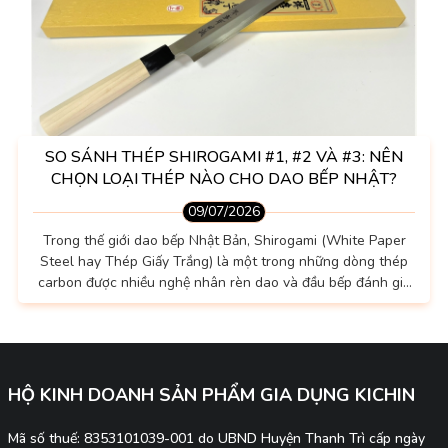
SO SÁNH THÉP SHIROGAMI #1, #2 VÀ #3: NÊN
CHỌN LOẠI THÉP NÀO CHO DAO BẾP NHẬT?
09/07/2026
Trong thế giới dao bếp Nhật Bản, Shirogami (White Paper
Steel hay Thép Giấy Trắng) là một trong những dòng thép
carbon được nhiều nghệ nhân rèn dao và đầu bếp đánh giá
cao. Không sở hữu khả năng chống gỉ như thép không gỉ,
nhưng đổi lại Shirogami nổi tiếng nhờ khả năng đạt độ sắc
bén rất cao, phản hồi tốt khi mài và mang đến cảm giác cắt
đặc trưng mà nhiều người yêu thích. Tuy nhiên, Shirogami...
HỘ KINH DOANH SẢN PHẨM GIA DỤNG KICHIN
Mã số thuế: 8353101039-001 do UBND Huyện Thanh Trì cấp ngày