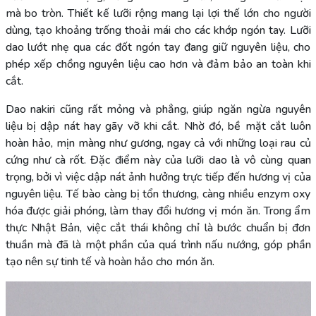
mà bo tròn. Thiết kế lưỡi rộng mang lại lợi thế lớn cho người
dùng, tạo khoảng trống thoải mái cho các khớp ngón tay. Lưỡi
dao lướt nhẹ qua các đốt ngón tay đang giữ nguyên liệu, cho
phép xếp chồng nguyên liệu cao hơn và đảm bảo an toàn khi
cắt.
Dao nakiri cũng rất mỏng và phẳng, giúp ngăn ngừa nguyên
liệu bị dập nát hay gãy vỡ khi cắt. Nhờ đó, bề mặt cắt luôn
hoàn hảo, mịn màng như gương, ngay cả với những loại rau củ
cứng như cà rốt. Đặc điểm này của lưỡi dao là vô cùng quan
trọng, bởi vì việc dập nát ảnh hưởng trực tiếp đến hương vị của
nguyên liệu. Tế bào càng bị tổn thương, càng nhiều enzym oxy
hóa được giải phóng, làm thay đổi hương vị món ăn. Trong ẩm
thực Nhật Bản, việc cắt thái không chỉ là bước chuẩn bị đơn
thuần mà đã là một phần của quá trình nấu nướng, góp phần
tạo nên sự tinh tế và hoàn hảo cho món ăn.